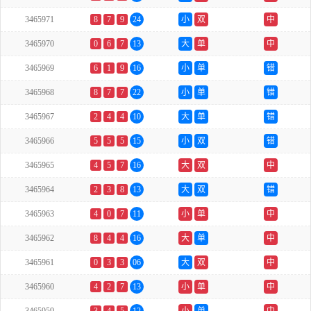
3465971
8
7
9
24
小
双
中
3465970
0
6
7
13
大
单
中
3465969
6
1
9
16
小
单
错
3465968
8
7
7
22
小
单
错
3465967
2
4
4
10
大
单
错
3465966
5
5
5
15
小
双
错
3465965
4
5
7
16
大
双
中
3465964
2
3
8
13
大
双
错
3465963
4
0
7
11
小
单
中
3465962
8
4
4
16
大
单
中
3465961
0
3
3
06
大
双
中
3465960
4
2
7
13
小
单
中