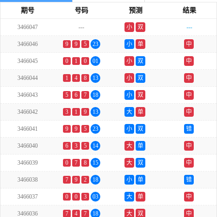
期号
号码
预测
结果
3466047
---
小
双
---
3466046
9
9
5
23
小
单
中
3466045
0
1
0
01
小
双
中
3466044
1
4
8
13
小
双
中
3466043
5
6
7
18
小
双
中
3466042
3
1
9
13
大
单
中
3466041
9
9
5
23
小
双
错
3466040
6
3
5
14
大
单
中
3466039
0
7
8
15
大
双
中
3466038
7
9
2
18
小
单
错
3466037
0
0
3
03
大
单
中
3466036
7
4
7
18
大
双
中