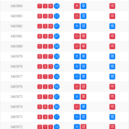
3465984
7
1
8
16
大
单
中
3465983
0
3
8
11
小
双
中
3465982
2
5
0
07
大
双
错
3465981
0
3
4
07
小
单
中
3465980
5
3
1
09
小
单
中
3465979
0
3
7
10
大
单
错
3465978
2
4
3
09
大
双
错
3465977
6
7
3
16
小
单
错
3465976
3
1
2
06
小
双
中
3465975
0
7
0
07
大
单
中
3465974
5
0
1
06
小
单
中
3465973
8
4
5
17
小
双
错
3465972
2
7
1
10
大
双
中