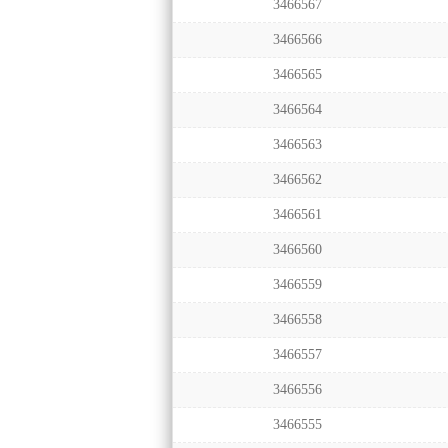
3466567
3466566
3466565
3466564
3466563
3466562
3466561
3466560
3466559
3466558
3466557
3466556
3466555