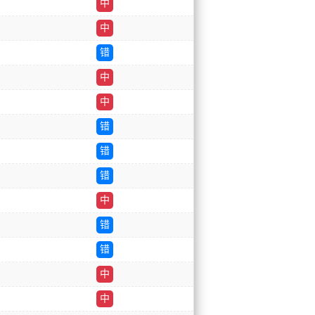
中
中
错
中
中
错
错
错
中
错
错
中
中