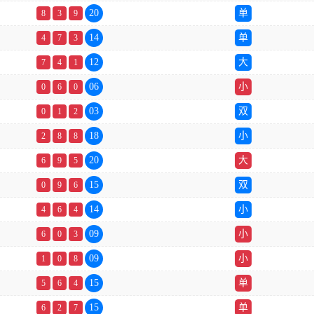
20
单
8
3
9
14
单
4
7
3
12
大
7
4
1
06
小
0
6
0
03
双
0
1
2
18
小
2
8
8
20
大
6
9
5
15
双
0
9
6
14
小
4
6
4
09
小
6
0
3
09
小
1
0
8
15
单
5
6
4
15
单
6
2
7