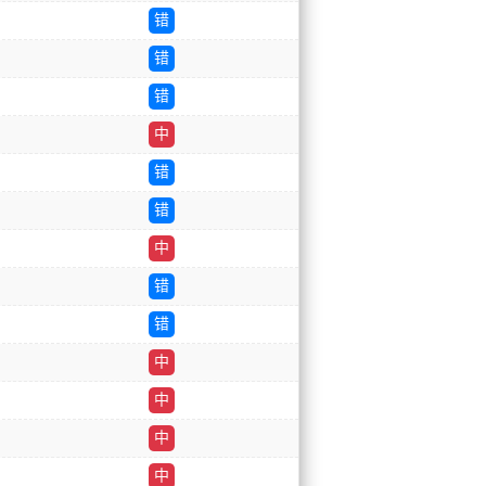
错
错
错
中
错
错
中
错
错
中
中
中
中