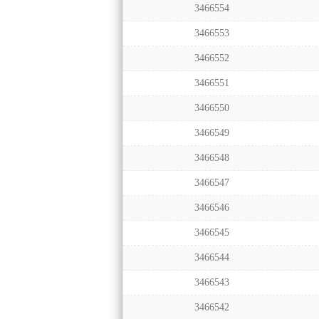
3466554
3466553
3466552
3466551
3466550
3466549
3466548
3466547
3466546
3466545
3466544
3466543
3466542