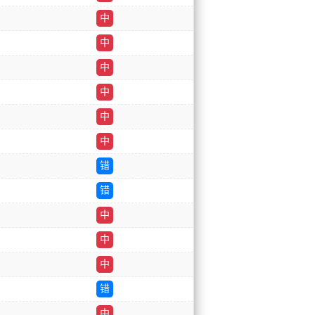
中
中
中
中
中
中
错
错
中
中
中
错
中