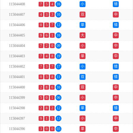
115044408
7
5
4
16
小
错
115044407
4
3
3
10
双
中
115044406
0
5
7
12
单
错
115044405
9
6
1
16
大
中
115044404
7
2
0
09
小
中
115044403
7
4
8
19
单
中
115044402
7
3
7
17
小
错
115044401
0
3
8
11
双
错
115044400
2
8
6
16
双
中
115044399
5
0
1
06
小
中
115044398
2
8
2
12
单
错
115044397
9
1
3
13
小
中
115044396
3
0
0
03
单
中