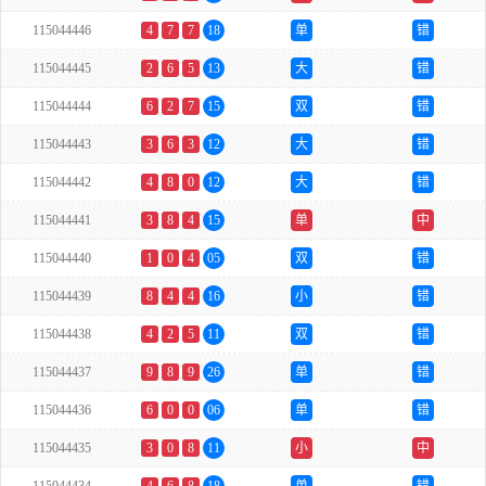
115044446
4
7
7
18
单
错
115044445
2
6
5
13
大
错
115044444
6
2
7
15
双
错
115044443
3
6
3
12
大
错
115044442
4
8
0
12
大
错
115044441
3
8
4
15
单
中
115044440
1
0
4
05
双
错
115044439
8
4
4
16
小
错
115044438
4
2
5
11
双
错
115044437
9
8
9
26
单
错
115044436
6
0
0
06
单
错
115044435
3
0
8
11
小
中