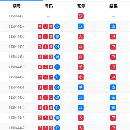
期号
号码
预测
结果
115044458
---
双
---
115044457
0
5
0
05
双
错
115044456
6
4
9
19
大
中
115044455
3
1
0
04
双
中
115044454
4
9
3
16
双
中
115044453
6
7
8
21
单
中
115044452
2
7
2
11
小
中
115044451
3
0
1
04
单
错
115044450
4
4
1
09
双
错
115044449
4
1
6
11
双
错
115044448
2
8
8
18
大
中
115044447
7
5
5
17
大
中