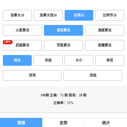
加拿大28
加拿大西28
台湾28
比特币28
火星算法
星际算法
调度算法
武器算法
军胜算法
恶魔算法
组合
杀组
大小
单双
双项
双组
100期 正确：72 期 错误：28 期
正确率：72%
预测
走势
统计