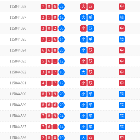
115044598
7
9
6
22
大
双
中
115044597
2
1
9
12
大
单
错
115044596
3
0
2
05
小
双
中
115044595
7
1
6
14
小
单
错
115044594
6
6
8
20
小
双
中
115044593
5
6
1
12
小
双
中
115044592
3
0
7
10
大
双
中
115044591
4
1
7
12
小
双
中
115044590
8
3
9
20
小
单
错
115044589
8
6
6
20
小
单
错
115044588
7
8
9
24
小
单
错
115044587
7
6
1
14
小
单
错
115044586
2
8
0
10
大
双
中