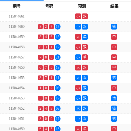
期号
号码
预测
结果
115044661
---
小
双
---
115044660
8
2
7
17
小
双
错
115044659
8
4
6
18
大
单
中
115044658
8
3
1
12
小
双
中
115044657
7
8
6
21
小
单
中
115044656
6
7
5
18
大
双
中
115044655
3
7
1
11
大
双
错
115044654
1
0
2
03
小
双
中
115044653
3
9
7
19
小
双
错
115044652
2
4
3
09
大
双
错
115044651
8
0
9
17
小
双
错
115044650
6
4
5
15
大
单
中