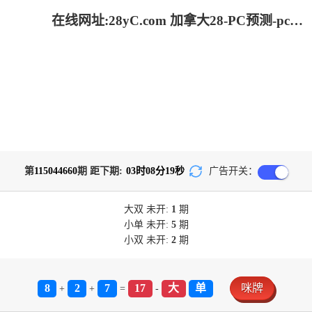
在线网址:28yC.com 加拿大28-PC预测-pc开奖结果预测加拿大|加拿大28预测开奖官网咪牌|飞飞28加拿大在线预测
第
115044660
期 距下期:
03
时
08
分
19
秒
广告开关：
大双
未开:
1
期
小单
未开:
5
期
小双
未开:
2
期
8
2
7
17
大
单
咪牌
+
+
=
-