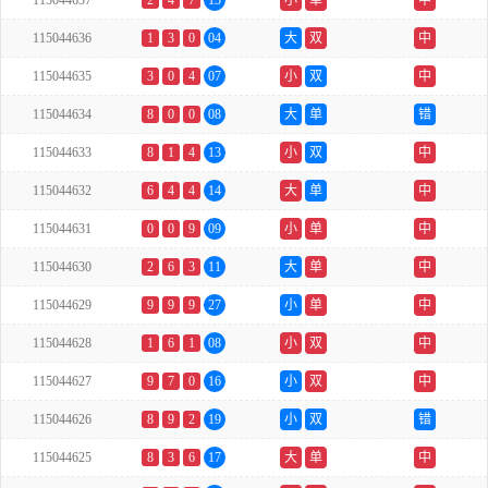
115044637
2
4
7
13
小
单
中
115044636
1
3
0
04
大
双
中
115044635
3
0
4
07
小
双
中
115044634
8
0
0
08
大
单
错
115044633
8
1
4
13
小
双
中
115044632
6
4
4
14
大
单
中
115044631
0
0
9
09
小
单
中
115044630
2
6
3
11
大
单
中
115044629
9
9
9
27
小
单
中
115044628
1
6
1
08
小
双
中
115044627
9
7
0
16
小
双
中
115044626
8
9
2
19
小
双
错
115044625
8
3
6
17
大
单
中