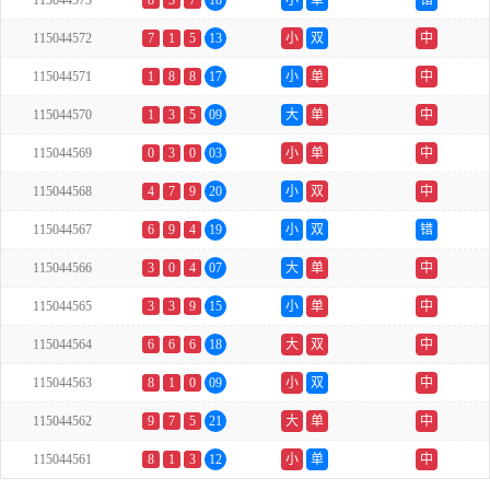
115044573
8
3
7
18
小
单
错
115044572
7
1
5
13
小
双
中
115044571
1
8
8
17
小
单
中
115044570
1
3
5
09
大
单
中
115044569
0
3
0
03
小
单
中
115044568
4
7
9
20
小
双
中
115044567
6
9
4
19
小
双
错
115044566
3
0
4
07
大
单
中
115044565
3
3
9
15
小
单
中
115044564
6
6
6
18
大
双
中
115044563
8
1
0
09
小
双
中
115044562
9
7
5
21
大
单
中
115044561
8
1
3
12
小
单
中