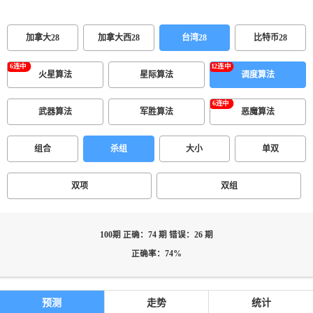
加拿大28
加拿大西28
台湾28
比特币28
火星算法
星际算法
调度算法
武器算法
军胜算法
恶魔算法
组合
杀组
大小
单双
双项
双组
100期 正确：74 期 错误：26 期
正确率：74%
预测
走势
统计