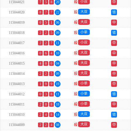
小双
115044021
7
5
8
20
殺
中
大双
115044020
8
7
7
22
殺
错
大双
115044019
0
5
1
06
殺
中
小单
115044018
2
2
5
09
殺
错
小双
115044017
2
2
7
11
殺
中
大双
115044016
0
6
4
10
殺
中
大双
115044015
4
0
0
04
殺
中
大双
115044014
2
2
5
09
殺
中
小单
115044013
1
9
9
19
殺
中
小单
115044012
0
3
8
11
殺
错
小单
115044011
2
8
8
18
殺
中
大双
115044010
2
4
8
14
殺
错
大双
115044009
2
2
4
08
殺
中