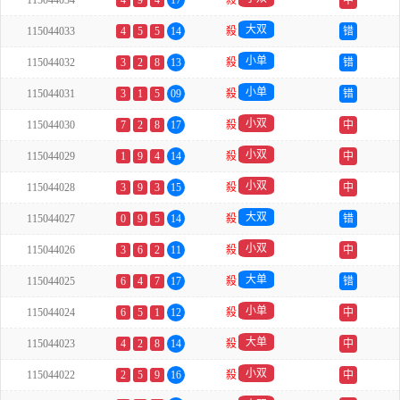
115044034
4
9
4
17
殺
中
大双
115044033
4
5
5
14
殺
错
小单
115044032
3
2
8
13
殺
错
小单
115044031
3
1
5
09
殺
错
小双
115044030
7
2
8
17
殺
中
小双
115044029
1
9
4
14
殺
中
小双
115044028
3
9
3
15
殺
中
大双
115044027
0
9
5
14
殺
错
小双
115044026
3
6
2
11
殺
中
大单
115044025
6
4
7
17
殺
错
小单
115044024
6
5
1
12
殺
中
大单
115044023
4
2
8
14
殺
中
小双
115044022
2
5
9
16
殺
中