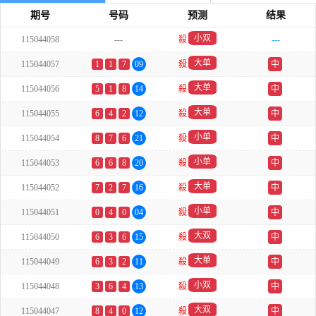
期号
号码
预测
结果
小双
115044058
---
殺
---
大单
115044057
1
1
7
09
殺
中
大单
115044056
5
1
8
14
殺
中
大单
115044055
6
4
2
12
殺
中
小单
115044054
8
7
6
21
殺
中
小单
115044053
6
6
8
20
殺
中
大单
115044052
7
2
7
16
殺
中
小单
115044051
0
4
0
04
殺
中
大双
115044050
6
3
6
15
殺
中
大单
115044049
6
3
2
11
殺
中
小双
115044048
3
6
4
13
殺
中
大双
115044047
8
4
0
12
殺
中