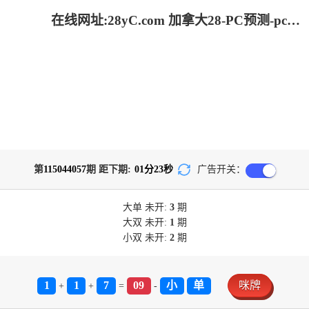
在线网址:28yC.com 加拿大28-PC预测-pc开奖结果预测加拿大|加拿大28预测开奖官网咪牌|飞飞28加拿大在线预测
第
115044057
期 距下期:
01
分
23
秒
广告开关：
大单
未开:
3
期
大双
未开:
1
期
小双
未开:
2
期
1
1
7
09
小
单
咪牌
+
+
=
-