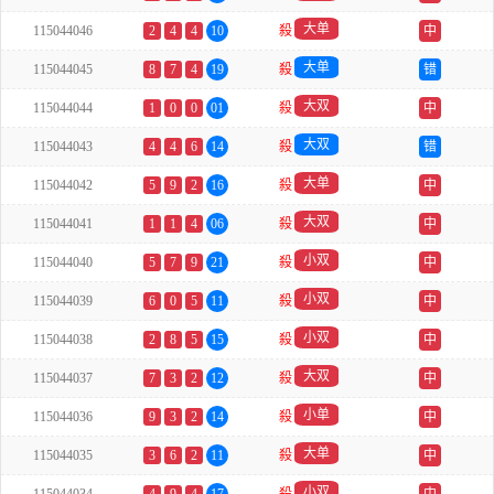
大单
115044046
2
4
4
10
殺
中
大单
115044045
8
7
4
19
殺
错
大双
115044044
1
0
0
01
殺
中
大双
115044043
4
4
6
14
殺
错
大单
115044042
5
9
2
16
殺
中
大双
115044041
1
1
4
06
殺
中
小双
115044040
5
7
9
21
殺
中
小双
115044039
6
0
5
11
殺
中
小双
115044038
2
8
5
15
殺
中
大双
115044037
7
3
2
12
殺
中
小单
115044036
9
3
2
14
殺
中
大单
115044035
3
6
2
11
殺
中
小双