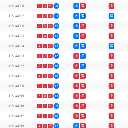
115044928
8
3
9
20
小
双
中
115044927
2
2
1
05
大
双
错
115044926
2
5
8
15
小
单
中
115044925
9
4
2
15
小
单
中
115044924
4
1
8
13
大
双
错
115044923
7
2
3
12
小
单
中
115044922
7
1
8
16
大
单
中
115044921
4
3
9
16
大
双
中
115044920
9
1
2
12
小
双
中
115044919
5
0
8
13
小
单
中
115044918
8
1
0
09
小
单
中
115044917
6
1
3
10
小
双
中
115044916
4
2
6
12
大
双
中