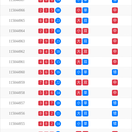
115044967
8
0
6
14
小
单
错
115044966
2
1
5
08
小
单
中
115044965
6
8
9
23
大
双
中
115044964
2
1
7
10
小
双
中
115044963
7
9
7
23
大
双
中
115044962
9
4
5
18
大
双
中
115044961
4
6
5
15
大
双
中
115044960
5
6
5
16
小
单
错
115044959
7
8
7
22
大
双
中
115044958
5
3
6
14
大
单
中
115044957
3
8
7
18
小
单
错
115044956
0
9
2
11
大
双
错
115044955
4
8
2
14
小
单
错