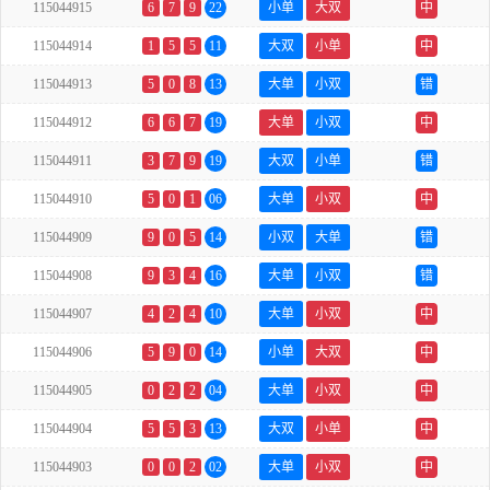
115044915
6
7
9
22
小单
大双
中
115044914
1
5
5
11
大双
小单
中
115044913
5
0
8
13
大单
小双
错
115044912
6
6
7
19
大单
小双
中
115044911
3
7
9
19
大双
小单
错
115044910
5
0
1
06
大单
小双
中
115044909
9
0
5
14
小双
大单
错
115044908
9
3
4
16
大单
小双
错
115044907
4
2
4
10
大单
小双
中
115044906
5
9
0
14
小单
大双
中
115044905
0
2
2
04
大单
小双
中
115044904
5
5
3
13
大双
小单
中
115044903
0
0
2
02
大单
小双
中