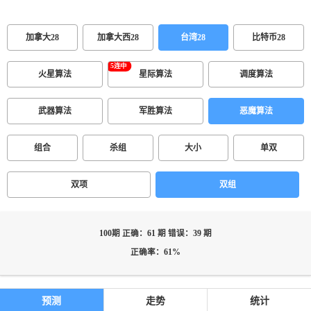
加拿大28
加拿大西28
台湾28
比特币28
火星算法
星际算法
调度算法
武器算法
军胜算法
恶魔算法
组合
杀组
大小
单双
双项
双组
100期 正确：61 期 错误：39 期
正确率：61%
预测
走势
统计