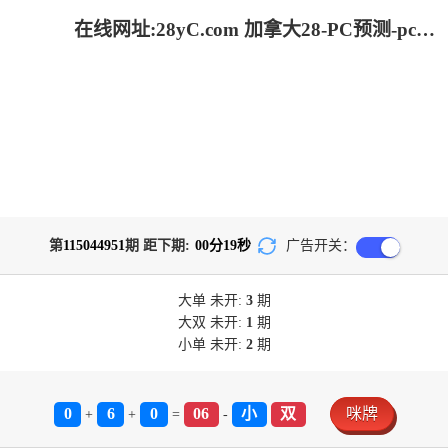
在线网址:28yC.com 加拿大28-PC预测-pc开奖结果预测加拿大|加拿大28预测开奖官网咪牌|飞飞28加拿大在线预测
第
115044951
期 距下期:
00
分
19
秒
广告开关：
大单
未开:
3
期
大双
未开:
1
期
小单
未开:
2
期
0
6
0
06
小
双
咪牌
+
+
=
-