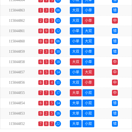
115044864
5
1
5
11
小双
大单
错
115044863
1
3
2
06
大双
小单
错
115044862
2
0
3
05
大双
小单
中
115044861
0
9
3
12
小单
大双
错
115044860
0
6
0
06
小单
大双
错
115044859
7
3
0
10
大双
小单
错
115044858
6
5
7
18
大双
小单
中
115044857
8
5
1
14
小单
大双
中
115044856
6
1
4
11
大双
小单
中
115044855
7
7
3
17
大单
小双
中
115044854
6
3
5
14
大单
小双
错
115044853
9
2
5
16
大单
小双
错
115044852
7
8
7
22
大单
小双
错