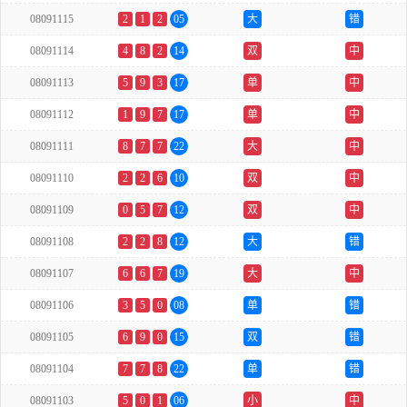
08091115
2
1
2
05
大
错
08091114
4
8
2
14
双
中
08091113
5
9
3
17
单
中
08091112
1
9
7
17
单
中
08091111
8
7
7
22
大
中
08091110
2
2
6
10
双
中
08091109
0
5
7
12
双
中
08091108
2
2
8
12
大
错
08091107
6
6
7
19
大
中
08091106
3
5
0
08
单
错
08091105
6
9
0
15
双
错
08091104
7
7
8
22
单
错
08091103
5
0
1
06
小
中