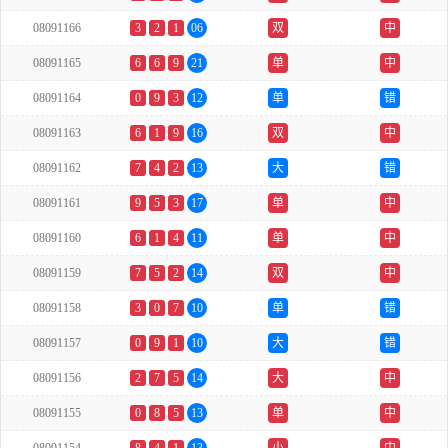
08091166
3
2
1
06
双
中
08091165
6
6
9
21
单
中
08091164
0
9
3
12
单
错
08091163
6
1
9
16
双
中
08091162
7
4
2
13
大
错
08091161
9
5
3
17
单
中
08091160
6
1
4
11
单
中
08091159
7
5
2
14
双
中
08091158
3
0
7
10
单
错
08091157
0
9
1
10
大
错
08091156
2
7
5
14
大
中
08091155
0
8
5
13
单
中