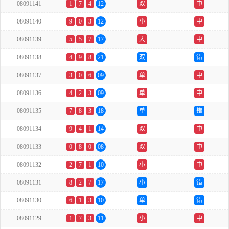
08091141
1
7
4
12
双
中
08091140
9
0
3
12
小
中
08091139
5
5
7
17
大
中
08091138
4
9
8
21
双
错
08091137
3
0
6
09
单
中
08091136
4
2
3
09
单
中
08091135
7
8
3
18
单
错
08091134
9
4
1
14
双
中
08091133
0
8
0
08
双
中
08091132
2
7
1
10
小
中
08091131
8
2
7
17
小
错
08091130
6
1
3
10
单
错
08091129
1
7
3
11
小
中