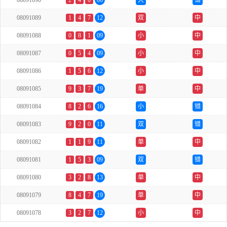
08091090
2
4
0
06
大
错
08091089
1
4
7
12
双
中
08091088
0
8
1
09
小
中
08091087
0
5
4
09
小
中
08091086
1
5
6
12
小
中
08091085
9
3
7
19
单
中
08091084
8
2
6
16
小
错
08091083
9
2
0
11
双
错
08091082
1
1
9
11
单
中
08091081
1
5
3
09
双
错
08091080
3
2
8
13
单
中
08091079
8
4
7
19
单
中
08091078
3
2
7
12
小
中