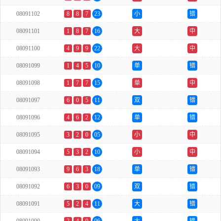
08091102
8
8
7
23
小
错
08091101
1
8
7
16
大
中
08091100
4
9
9
22
大
中
08091099
1
4
5
10
单
错
08091098
1
7
7
15
单
中
08091097
6
0
5
11
双
错
08091096
4
6
2
12
单
错
08091095
3
2
0
05
小
中
08091094
5
3
2
10
小
中
08091093
9
6
3
18
单
错
08091092
6
3
0
09
双
错
08091091
5
2
4
11
大
错