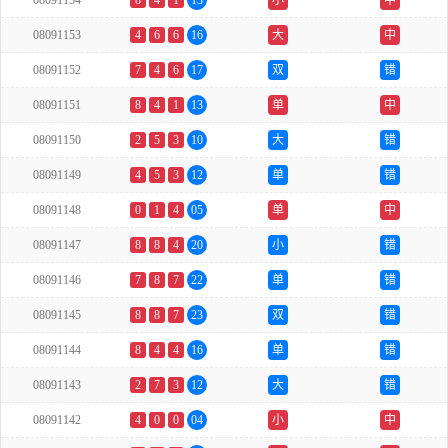
08091154
8
4
1
13
小
中
08091153
4
6
6
16
大
中
08091152
7
4
6
17
双
错
08091151
8
4
1
13
单
中
08091150
2
5
3
10
大
错
08091149
4
5
3
12
单
错
08091148
0
1
4
05
单
中
08091147
8
8
4
20
小
错
08091146
7
8
7
22
单
错
08091145
8
8
7
23
双
错
08091144
8
4
4
16
单
错
08091143
2
7
3
12
大
错
08091142
4
0
0
04
小
中