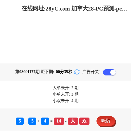
在线网址:28yC.com 加拿大28-PC预测-pc开奖结果预测加拿大|加拿大28预测开奖官网咪牌|飞飞28加拿大在线预测
第
08091177
期 距下期:
00
分
35
秒
广告开关：
大单
未开:
2
期
小单
未开:
3
期
小双
未开:
4
期
5
5
4
14
大
双
咪牌
+
+
=
-