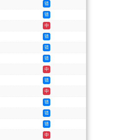
错
错
中
错
错
错
中
错
中
错
错
错
中