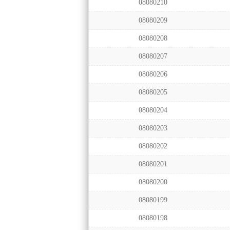
08080210
08080209
08080208
08080207
08080206
08080205
08080204
08080203
08080202
08080201
08080200
08080199
08080198