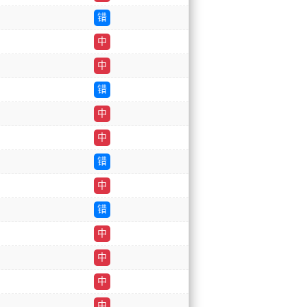
错
中
中
错
中
中
错
中
错
中
中
中
中