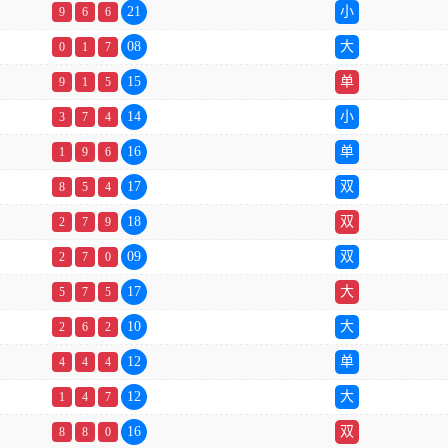
21
小
9
6
6
08
大
0
1
7
15
单
9
1
5
14
小
3
7
4
16
单
1
9
6
17
双
8
5
4
18
双
2
7
9
09
双
2
7
0
17
大
5
7
5
10
大
2
6
2
12
单
4
4
4
12
大
1
4
7
16
双
8
8
0