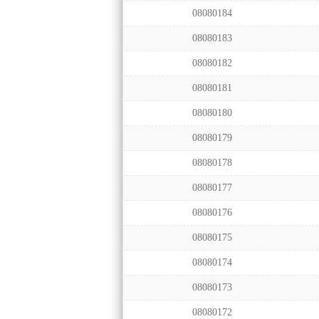
08080184
08080183
08080182
08080181
08080180
08080179
08080178
08080177
08080176
08080175
08080174
08080173
08080172