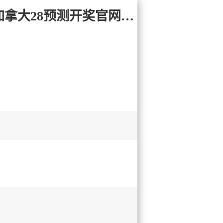
在线网址:28yC.com 加拿大28-PC预测-pc开奖结果预测加拿大|加拿大28预测开奖官网咪牌|飞飞28加拿大在线预测