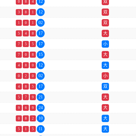
12
双
0
8
4
12
双
3
8
1
02
双
1
0
1
17
大
5
4
8
17
小
7
5
5
15
大
7
0
8
12
大
4
8
0
02
小
0
2
0
17
双
4
8
5
21
大
5
7
9
24
大
9
6
9
10
大
0
8
2
11
大
5
1
5