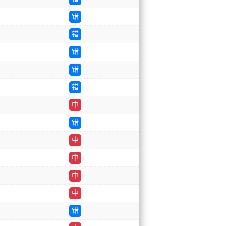
错
错
错
错
错
中
错
中
中
中
中
错