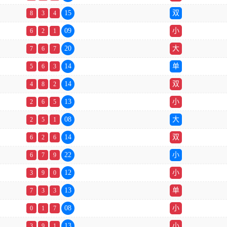
15
双
8
3
4
09
小
6
2
1
20
大
7
6
7
14
单
5
6
3
14
双
4
8
2
13
小
2
6
5
08
大
2
5
1
14
双
6
2
6
22
小
6
7
9
12
小
3
9
0
13
单
7
3
3
08
小
0
1
7
13
小
3
9
1