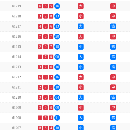
61219
6
5
5
16
大
中
61218
3
2
8
13
小
中
61217
4
3
6
13
大
错
61216
7
6
7
20
大
中
61215
2
9
7
18
小
错
61214
1
7
0
08
大
错
61213
3
7
6
16
小
错
61212
6
8
2
16
大
中
61211
2
7
1
10
小
中
61210
3
0
1
04
大
错
61209
3
6
0
09
小
中
61208
1
6
4
11
大
错
61207
8
6
4
18
小
错