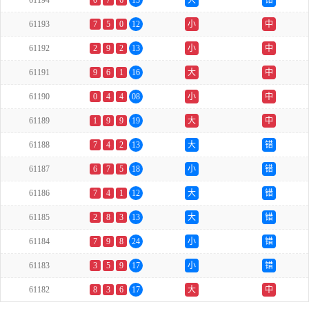
61194
0
7
6
13
大
错
61193
7
5
0
12
小
中
61192
2
9
2
13
小
中
61191
9
6
1
16
大
中
61190
0
4
4
08
小
中
61189
1
9
9
19
大
中
61188
7
4
2
13
大
错
61187
6
7
5
18
小
错
61186
7
4
1
12
大
错
61185
2
8
3
13
大
错
61184
7
9
8
24
小
错
61183
3
5
9
17
小
错
61182
8
3
6
17
大
中