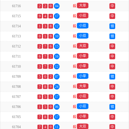
大单
61716
2
2
0
04
殺
中
小双
61715
9
4
4
17
殺
中
小双
61714
1
3
8
12
殺
错
小双
61713
0
1
9
10
殺
错
大双
61712
2
7
6
15
殺
中
小单
61711
6
7
3
16
殺
中
小单
61710
3
7
2
12
殺
中
小单
61709
5
0
2
07
殺
错
大单
61708
7
8
9
24
殺
中
小双
61707
9
5
3
17
殺
中
小双
61706
1
5
0
06
殺
错
小单
61705
7
8
2
17
殺
中
大双
61704
7
4
0
11
殺
中