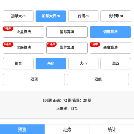
加拿大28
加拿大西28
台湾28
比特币28
火星算法
星际算法
调度算法
武器算法
军胜算法
恶魔算法
组合
杀组
大小
单双
双项
双组
100期 正确：72 期 错误：28 期
正确率：72%
预测
走势
统计