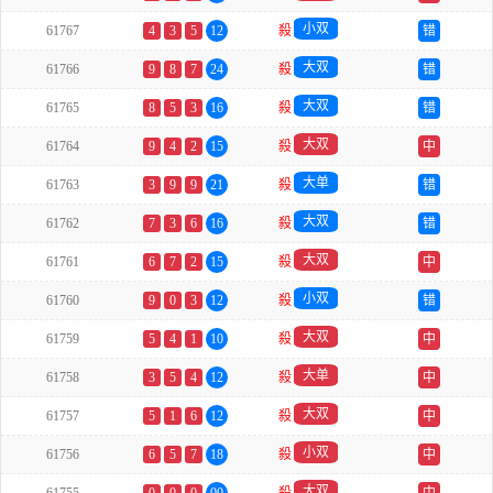
小双
61767
4
3
5
12
殺
错
大双
61766
9
8
7
24
殺
错
大双
61765
8
5
3
16
殺
错
大双
61764
9
4
2
15
殺
中
大单
61763
3
9
9
21
殺
错
大双
61762
7
3
6
16
殺
错
大双
61761
6
7
2
15
殺
中
小双
61760
9
0
3
12
殺
错
大双
61759
5
4
1
10
殺
中
大单
61758
3
5
4
12
殺
中
大双
61757
5
1
6
12
殺
中
小双
61756
6
5
7
18
殺
中
大双