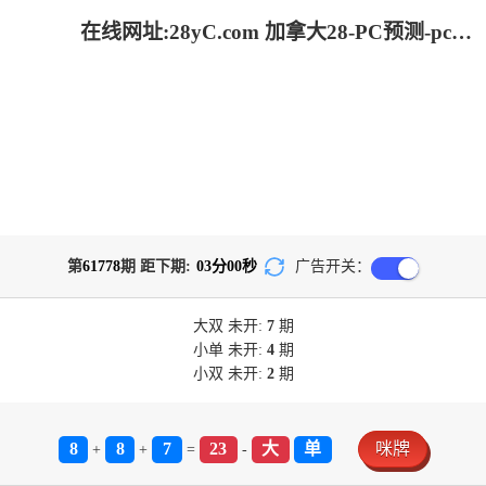
在线网址:28yC.com 加拿大28-PC预测-pc开奖结果预测加拿大|加拿大28预测开奖官网咪牌|飞飞28加拿大在线预测
第
61778
期 距下期:
03
分
00
秒
广告开关：
大双
未开:
7
期
小单
未开:
4
期
小双
未开:
2
期
8
8
7
23
大
单
咪牌
+
+
=
-