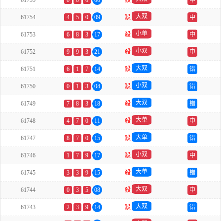
61755
0
0
0
00
殺
中
大双
61754
4
5
0
09
殺
中
小单
61753
6
8
3
17
殺
中
小双
61752
9
9
3
21
殺
中
大双
61751
6
1
7
14
殺
错
小双
61750
0
1
3
04
殺
错
大双
61749
7
8
3
18
殺
错
大单
61748
4
7
0
11
殺
中
大单
61747
8
7
0
15
殺
错
小双
61746
1
7
9
17
殺
中
大单
61745
3
3
9
15
殺
错
大双
61744
0
3
5
08
殺
中
大双
61743
2
3
9
14
殺
错