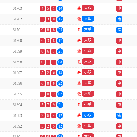
大双
61703
4
5
1
10
殺
中
大单
61702
3
3
9
15
殺
错
大单
61701
9
8
8
25
殺
错
大双
61700
6
3
8
17
殺
中
小双
61699
8
6
7
21
殺
中
大双
61698
0
1
7
08
殺
中
小双
61697
5
2
6
13
殺
中
大单
61696
6
8
8
22
殺
中
大单
61695
5
0
2
07
殺
中
小单
61694
5
7
9
21
殺
中
小双
61693
2
6
4
12
殺
错
小单
61692
5
2
5
12
殺
中
大双