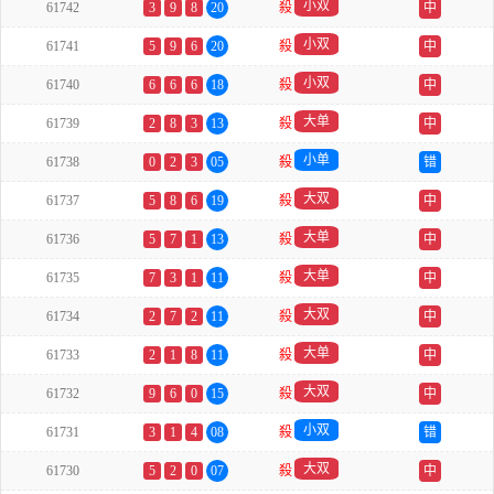
小双
61742
3
9
8
20
殺
中
小双
61741
5
9
6
20
殺
中
小双
61740
6
6
6
18
殺
中
大单
61739
2
8
3
13
殺
中
小单
61738
0
2
3
05
殺
错
大双
61737
5
8
6
19
殺
中
大单
61736
5
7
1
13
殺
中
大单
61735
7
3
1
11
殺
中
大双
61734
2
7
2
11
殺
中
大单
61733
2
1
8
11
殺
中
大双
61732
9
6
0
15
殺
中
小双
61731
3
1
4
08
殺
错
大双
61730
5
2
0
07
殺
中