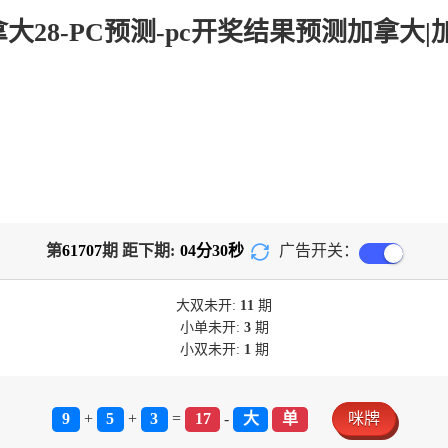
第
61707
期 距下期:
04
分
29
秒
广告开关：
大双
未开:
11
期
小单
未开:
3
期
小双
未开:
1
期
9
+
5
+
3
=
17
-
大
单
咪牌