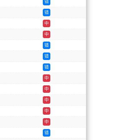
错
错
中
中
错
错
错
中
中
中
中
中
错