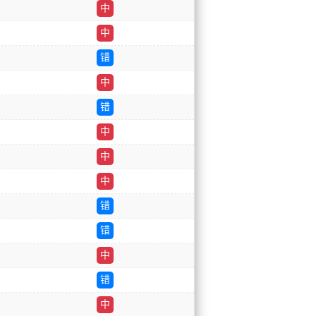
中
中
错
中
错
中
中
中
错
错
中
错
中