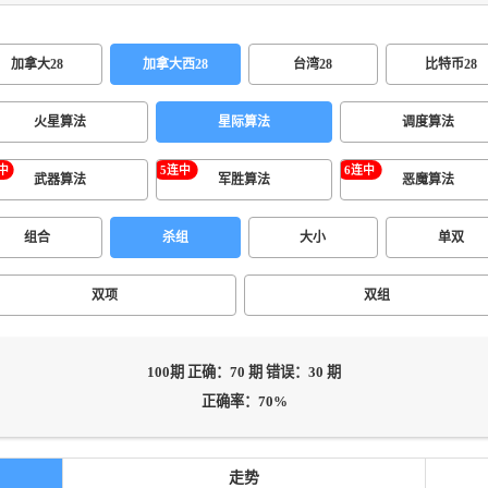
加拿大28
加拿大西28
台湾28
比特币28
火星算法
星际算法
调度算法
武器算法
军胜算法
恶魔算法
组合
杀组
大小
单双
双项
双组
100期 正确：70 期 错误：30 期
正确率：70%
走势