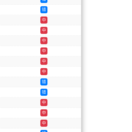
错
中
中
中
中
中
中
错
错
中
中
中