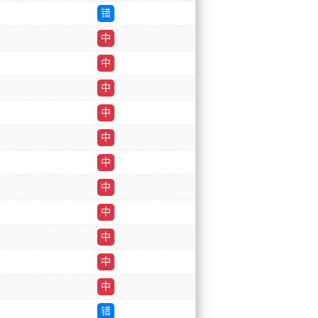
错
中
中
中
中
中
中
中
中
中
中
中
错