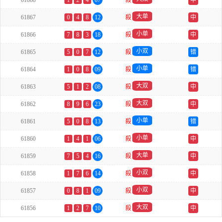
61868
1
2
4
07
殺
中
大单
61867
0
4
8
12
殺
中
小单
61866
7
8
3
18
殺
中
小双
61865
5
0
7
12
殺
错
小单
61864
1
0
8
09
殺
错
大双
61863
5
1
2
08
殺
中
大双
61862
8
9
6
23
殺
中
小单
61861
5
0
8
13
殺
错
小单
61860
1
4
1
06
殺
中
大单
61859
7
5
4
16
殺
中
小双
61858
1
7
6
14
殺
中
小双
61857
0
8
1
09
殺
中
大双
61856
1
2
7
10
殺
中