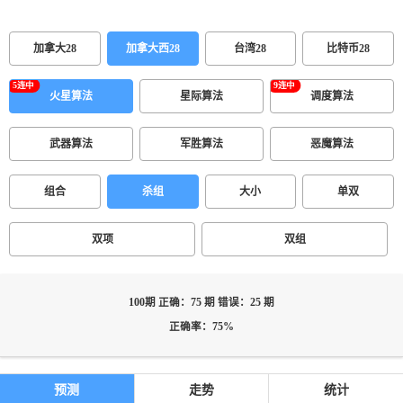
加拿大28
加拿大西28
台湾28
比特币28
火星算法
星际算法
调度算法
武器算法
军胜算法
恶魔算法
组合
杀组
大小
单双
双项
双组
100期 正确：75 期 错误：25 期
正确率：75%
预测
走势
统计