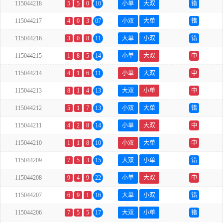
115044218
5
5
0
10
小单
大双
错
115044217
4
0
3
07
小双
大单
错
115044216
3
0
8
11
大单
小双
错
115044215
1
8
5
14
小单
大双
中
115044214
4
1
6
11
小单
大双
中
115044213
8
1
4
13
大双
小单
中
115044212
5
1
7
13
小双
大单
错
115044211
4
2
8
14
小单
大双
中
115044210
1
1
8
10
小双
大单
中
115044209
7
5
3
15
大双
小单
错
115044208
9
4
9
22
小单
大双
中
115044207
6
9
1
16
大单
小双
错
115044206
7
5
5
17
大双
小单
错