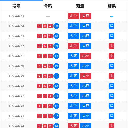
期号
号码
预测
结果
115044255
---
小单
大双
---
115044254
2
0
4
06
小单
大双
错
115044253
9
0
9
18
大单
小双
错
115044252
0
6
3
09
小单
大双
中
115044251
3
7
3
13
大双
小单
中
115044250
7
4
8
19
大双
小单
错
115044249
4
9
8
21
小双
大单
中
115044248
1
8
9
18
大单
小双
错
115044247
0
2
1
03
大单
小双
错
115044246
1
7
9
17
小单
大双
错
115044245
8
7
7
22
小双
大单
错
115044244
8
0
6
14
大双
小单
中