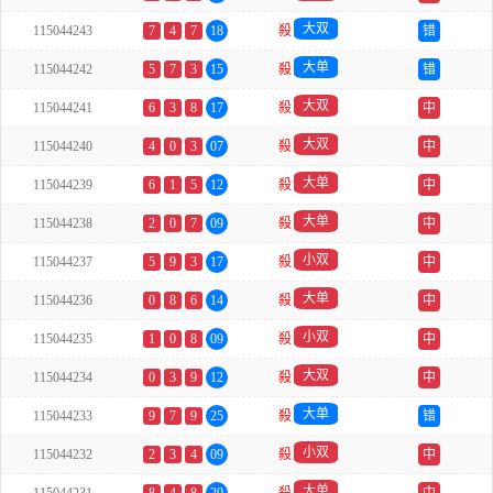
大双
115044243
7
4
7
18
殺
错
大单
115044242
5
7
3
15
殺
错
大双
115044241
6
3
8
17
殺
中
大双
115044240
4
0
3
07
殺
中
大单
115044239
6
1
5
12
殺
中
大单
115044238
2
0
7
09
殺
中
小双
115044237
5
9
3
17
殺
中
大单
115044236
0
8
6
14
殺
中
小双
115044235
1
0
8
09
殺
中
大双
115044234
0
3
9
12
殺
中
大单
115044233
9
7
9
25
殺
错
小双
115044232
2
3
4
09
殺
中
大单