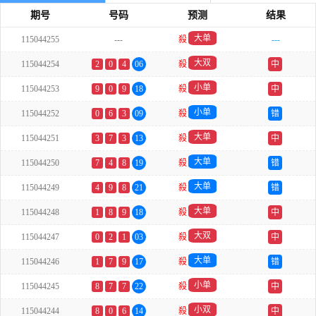
期号
号码
预测
结果
大单
115044255
---
殺
---
大双
115044254
2
0
4
06
殺
中
小单
115044253
9
0
9
18
殺
中
小单
115044252
0
6
3
09
殺
错
大单
115044251
3
7
3
13
殺
中
大单
115044250
7
4
8
19
殺
错
大单
115044249
4
9
8
21
殺
错
大单
115044248
1
8
9
18
殺
中
大双
115044247
0
2
1
03
殺
中
大单
115044246
1
7
9
17
殺
错
小单
115044245
8
7
7
22
殺
中
小双
115044244
8
0
6
14
殺
中