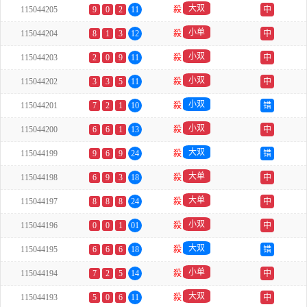
大双
115044205
9
0
2
11
殺
中
小单
115044204
8
1
3
12
殺
中
小双
115044203
2
0
9
11
殺
中
小双
115044202
3
3
5
11
殺
中
小双
115044201
7
2
1
10
殺
错
小双
115044200
6
6
1
13
殺
中
大双
115044199
9
6
9
24
殺
错
大单
115044198
6
9
3
18
殺
中
大单
115044197
8
8
8
24
殺
中
小双
115044196
0
0
1
01
殺
中
大双
115044195
6
6
6
18
殺
错
小单
115044194
7
2
5
14
殺
中
大双
115044193
5
0
6
11
殺
中