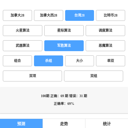
加拿大28
加拿大西28
台湾28
比特币28
火星算法
星际算法
调度算法
武器算法
军胜算法
恶魔算法
组合
杀组
大小
单双
双项
双组
100期 正确：69 期 错误：31 期
正确率：69%
预测
走势
统计