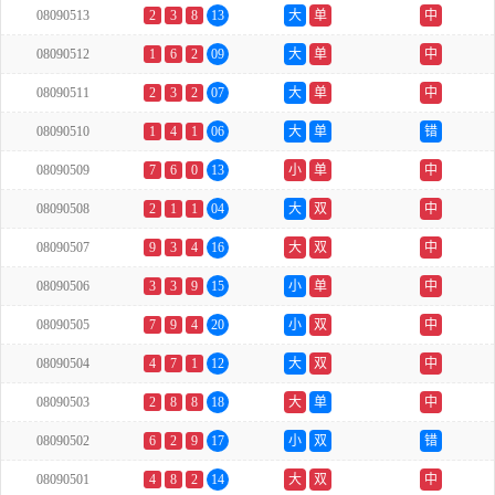
08090513
2
3
8
13
大
单
中
08090512
1
6
2
09
大
单
中
08090511
2
3
2
07
大
单
中
08090510
1
4
1
06
大
单
错
08090509
7
6
0
13
小
单
中
08090508
2
1
1
04
大
双
中
08090507
9
3
4
16
大
双
中
08090506
3
3
9
15
小
单
中
08090505
7
9
4
20
小
双
中
08090504
4
7
1
12
大
双
中
08090503
2
8
8
18
大
单
中
08090502
6
2
9
17
小
双
错
08090501
4
8
2
14
大
双
中