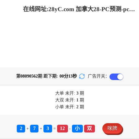
在线网址:28yC.com 加拿大28-PC预测-pc开奖结果预测加拿大|加拿大28预测开奖官网咪牌|飞飞28加拿大在线预测
第
08090562
期 距下期:
00
分
13
秒
广告开关：
大单
未开:
3
期
大双
未开:
1
期
小单
未开:
2
期
2
7
3
12
小
双
咪牌
+
+
=
-