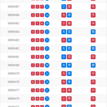
08090487
3
5
7
15
小
单
中
08090486
2
5
7
14
大
单
中
08090485
2
1
6
09
小
单
中
08090484
4
5
4
13
大
双
错
08090483
2
6
5
13
小
双
中
08090482
2
9
2
13
大
双
错
08090481
5
9
2
16
小
双
中
08090480
2
3
3
08
大
单
错
08090479
0
5
9
14
大
单
中
08090478
8
5
5
18
大
单
中
08090477
3
4
4
11
小
单
中
08090476
0
4
9
13
小
单
中