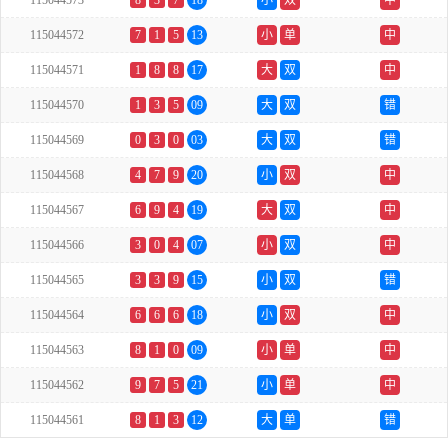
115044573
8
3
7
18
小
双
中
115044572
7
1
5
13
小
单
中
115044571
1
8
8
17
大
双
中
115044570
1
3
5
09
大
双
错
115044569
0
3
0
03
大
双
错
115044568
4
7
9
20
小
双
中
115044567
6
9
4
19
大
双
中
115044566
3
0
4
07
小
双
中
115044565
3
3
9
15
小
双
错
115044564
6
6
6
18
小
双
中
115044563
8
1
0
09
小
单
中
115044562
9
7
5
21
小
单
中
115044561
8
1
3
12
大
单
错