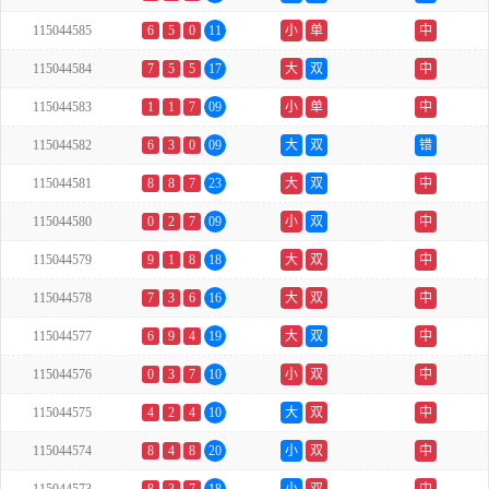
115044585
6
5
0
11
小
单
中
115044584
7
5
5
17
大
双
中
115044583
1
1
7
09
小
单
中
115044582
6
3
0
09
大
双
错
115044581
8
8
7
23
大
双
中
115044580
0
2
7
09
小
双
中
115044579
9
1
8
18
大
双
中
115044578
7
3
6
16
大
双
中
115044577
6
9
4
19
大
双
中
115044576
0
3
7
10
小
双
中
115044575
4
2
4
10
大
双
中
115044574
8
4
8
20
小
双
中