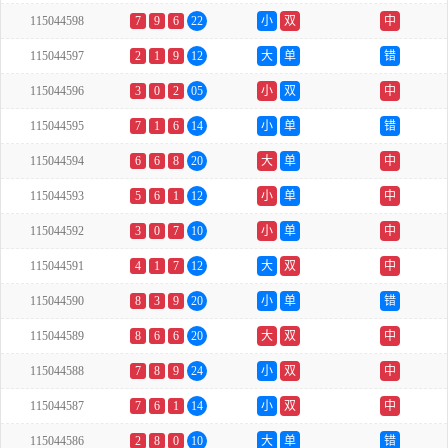
115044598
7
9
6
22
小
双
中
115044597
2
1
9
12
大
单
错
115044596
3
0
2
05
小
双
中
115044595
7
1
6
14
小
单
错
115044594
6
6
8
20
大
单
中
115044593
5
6
1
12
小
单
中
115044592
3
0
7
10
小
单
中
115044591
4
1
7
12
大
双
中
115044590
8
3
9
20
小
单
错
115044589
8
6
6
20
大
双
中
115044588
7
8
9
24
小
双
中
115044587
7
6
1
14
小
双
中
115044586
2
8
0
10
大
单
错