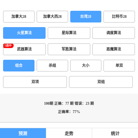
加拿大28
加拿大西28
台湾28
比特币28
火星算法
星际算法
调度算法
武器算法
军胜算法
恶魔算法
组合
杀组
大小
单双
双项
双组
100期 正确：77 期 错误：23 期
正确率：77%
预测
走势
统计