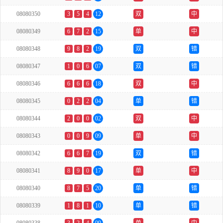
08080350
3
5
4
12
双
中
08080349
6
7
2
15
单
中
08080348
9
8
2
19
双
错
08080347
1
0
6
07
双
错
08080346
6
6
6
18
双
中
08080345
0
2
2
04
单
错
08080344
2
0
0
02
双
中
08080343
0
0
9
09
单
中
08080342
6
6
7
19
双
错
08080341
8
9
0
17
单
中
08080340
8
7
5
20
单
错
08080339
1
8
1
10
单
错