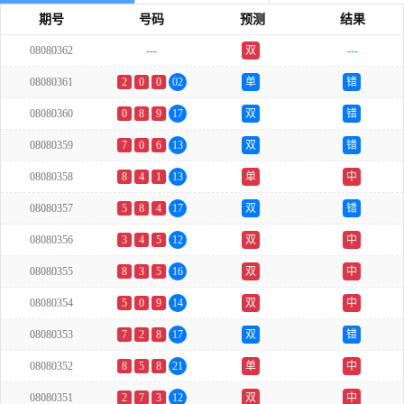
期号
号码
预测
结果
08080362
---
双
---
08080361
2
0
0
02
单
错
08080360
0
8
9
17
双
错
08080359
7
0
6
13
双
错
08080358
8
4
1
13
单
中
08080357
5
8
4
17
双
错
08080356
3
4
5
12
双
中
08080355
8
3
5
16
双
中
08080354
5
0
9
14
双
中
08080353
7
2
8
17
双
错
08080352
8
5
8
21
单
中
08080351
2
7
3
12
双
中