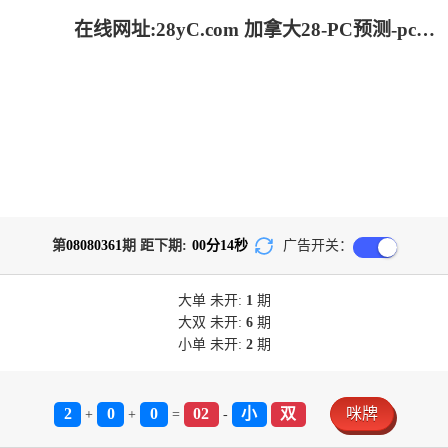
在线网址:28yC.com 加拿大28-PC预测-pc开奖结果预测加拿大|加拿大28预测开奖官网咪牌|飞飞28加拿大在线预测
第
08080361
期 距下期:
00
分
13
秒
广告开关：
大单
未开:
1
期
大双
未开:
6
期
小单
未开:
2
期
2
0
0
02
小
双
咪牌
+
+
=
-