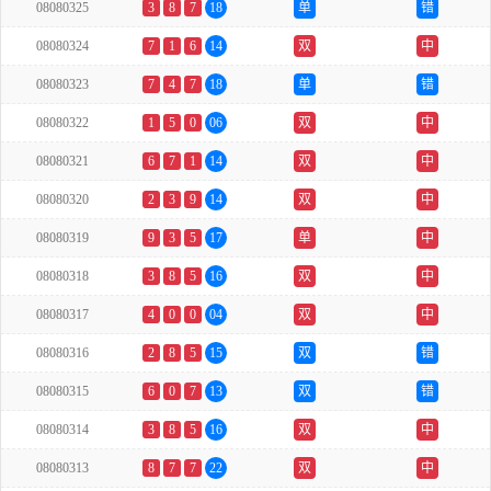
08080325
3
8
7
18
单
错
08080324
7
1
6
14
双
中
08080323
7
4
7
18
单
错
08080322
1
5
0
06
双
中
08080321
6
7
1
14
双
中
08080320
2
3
9
14
双
中
08080319
9
3
5
17
单
中
08080318
3
8
5
16
双
中
08080317
4
0
0
04
双
中
08080316
2
8
5
15
双
错
08080315
6
0
7
13
双
错
08080314
3
8
5
16
双
中
08080313
8
7
7
22
双
中