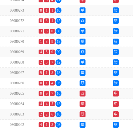
08080274
1
6
4
11
单
中
08080273
8
1
1
10
单
错
08080272
8
3
4
15
双
错
08080271
3
5
0
08
单
错
08080270
1
8
9
18
单
错
08080269
4
5
0
09
双
错
08080268
2
3
7
12
单
错
08080267
9
1
8
18
单
错
08080266
0
1
4
05
双
错
08080265
0
9
7
16
双
中
08080264
4
4
5
13
单
中
08080263
2
2
6
10
双
中
08080262
4
1
3
08
单
错