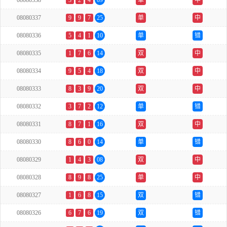
08080338
3
2
4
09
单
中
08080337
9
9
7
25
单
中
08080336
5
4
1
10
单
错
08080335
1
7
6
14
双
中
08080334
9
5
4
18
双
中
08080333
8
3
9
20
双
中
08080332
3
7
2
12
单
错
08080331
8
7
1
16
双
中
08080330
8
6
0
14
单
错
08080329
1
4
3
08
双
中
08080328
8
9
8
25
单
中
08080327
1
6
8
15
双
错
08080326
6
7
6
19
双
错