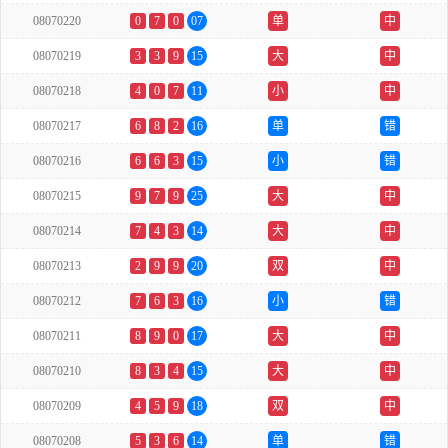
08070220
0
7
0
07
单
中
08070219
3
3
9
15
大
中
08070218
4
0
7
11
小
中
08070217
6
8
2
16
单
错
08070216
6
6
3
15
小
错
08070215
9
7
9
25
大
中
08070214
7
4
3
14
大
中
08070213
2
9
9
20
双
中
08070212
7
6
3
16
小
错
08070211
8
9
0
17
大
中
08070210
8
3
4
15
大
中
08070209
4
5
9
18
双
中
08070208
5
3
6
14
单
错