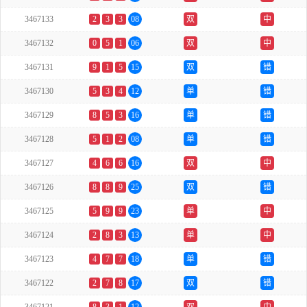
3467133
2
3
3
08
双
中
3467132
0
5
1
06
双
中
3467131
9
1
5
15
双
错
3467130
5
3
4
12
单
错
3467129
8
5
3
16
单
错
3467128
5
1
2
08
单
错
3467127
4
6
6
16
双
中
3467126
8
8
9
25
双
错
3467125
5
9
9
23
单
中
3467124
2
8
3
13
单
中
3467123
4
7
7
18
单
错
3467122
2
7
8
17
双
错