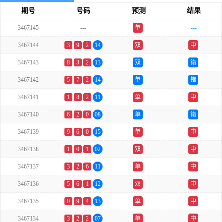
期号
号码
预测
结果
3467145
---
单
---
3467144
3
9
2
14
双
中
3467143
8
3
2
13
双
错
3467142
5
7
2
14
单
错
3467141
1
8
2
11
单
中
3467140
6
2
0
08
单
错
3467139
9
6
0
15
单
中
3467138
1
0
1
02
双
中
3467137
3
2
6
11
单
中
3467136
5
6
1
12
双
中
3467135
0
9
4
13
单
中
3467134
3
2
2
07
单
中