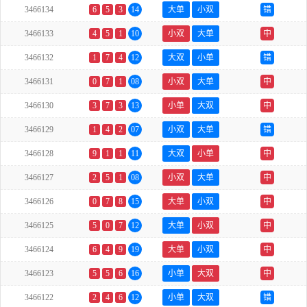
3466134
6
5
3
14
大单
小双
错
3466133
4
5
1
10
小双
大单
中
3466132
1
7
4
12
大双
小单
错
3466131
0
7
1
08
小双
大单
中
3466130
3
7
3
13
小单
大双
中
3466129
1
4
2
07
小双
大单
错
3466128
9
1
1
11
大双
小单
中
3466127
2
5
1
08
小双
大单
中
3466126
0
7
8
15
大单
小双
中
3466125
5
0
7
12
大单
小双
中
3466124
6
4
9
19
大单
小双
中
3466123
5
5
6
16
小单
大双
中
3466122
2
4
6
12
小单
大双
错