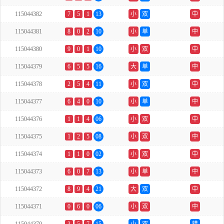
115044382
7
5
1
13
小
双
中
115044381
8
0
2
10
小
单
中
115044380
9
0
1
10
小
双
中
115044379
6
5
5
16
大
单
中
115044378
2
5
4
11
小
双
中
115044377
6
4
0
10
小
单
中
115044376
1
1
4
06
小
双
中
115044375
1
2
5
08
小
双
中
115044374
1
1
0
02
小
双
中
115044373
6
0
7
13
小
单
中
115044372
8
9
4
21
大
双
中
115044371
0
6
0
06
小
双
中