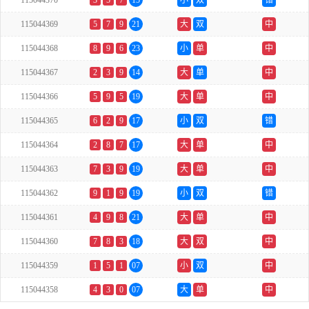
115044370
3
5
7
15
小
双
错
115044369
5
7
9
21
大
双
中
115044368
8
9
6
23
小
单
中
115044367
2
3
9
14
大
单
中
115044366
5
9
5
19
大
单
中
115044365
6
2
9
17
小
双
错
115044364
2
8
7
17
大
单
中
115044363
7
3
9
19
大
单
中
115044362
9
1
9
19
小
双
错
115044361
4
9
8
21
大
单
中
115044360
7
8
3
18
大
双
中
115044359
1
5
1
07
小
双
中
115044358
4
3
0
07
大
单
中