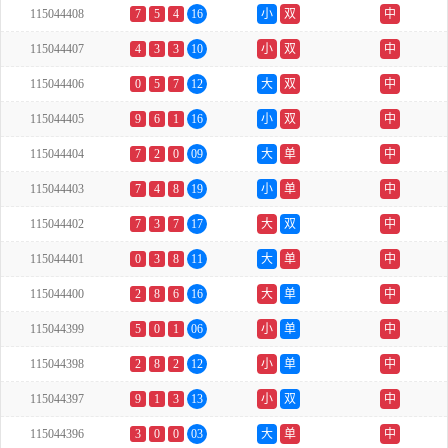
115044408
7
5
4
16
小
双
中
115044407
4
3
3
10
小
双
中
115044406
0
5
7
12
大
双
中
115044405
9
6
1
16
小
双
中
115044404
7
2
0
09
大
单
中
115044403
7
4
8
19
小
单
中
115044402
7
3
7
17
大
双
中
115044401
0
3
8
11
大
单
中
115044400
2
8
6
16
大
单
中
115044399
5
0
1
06
小
单
中
115044398
2
8
2
12
小
单
中
115044397
9
1
3
13
小
双
中
115044396
3
0
0
03
大
单
中