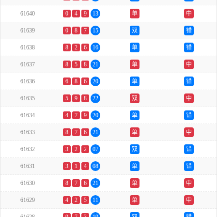
61640
0
4
9
13
单
中
61639
0
8
7
15
双
错
61638
8
2
6
16
单
错
61637
8
5
8
21
单
中
61636
6
8
6
20
单
错
61635
5
9
8
22
双
中
61634
4
7
9
20
单
错
61633
8
7
6
21
单
中
61632
3
2
2
07
双
错
61631
3
1
4
08
单
错
61630
8
7
6
21
单
中
61629
4
2
5
11
单
中