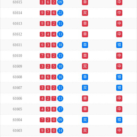
61615
1
6
2
09
单
中
61614
9
7
6
22
双
中
61613
9
0
2
11
单
中
61612
5
4
4
13
单
中
61611
6
3
9
18
单
错
61610
7
6
2
15
单
中
61609
3
2
5
10
双
中
61608
8
6
2
16
单
错
61607
3
6
2
11
双
错
61606
4
2
7
13
单
中
61605
4
5
8
17
单
中
61604
7
2
0
09
双
错
61603
9
5
0
14
双
中