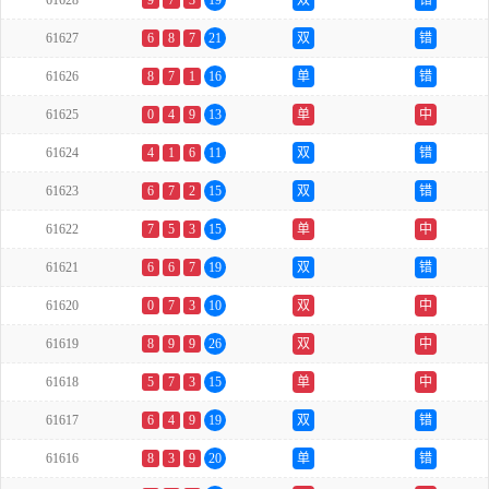
61628
9
7
3
19
双
错
61627
6
8
7
21
双
错
61626
8
7
1
16
单
错
61625
0
4
9
13
单
中
61624
4
1
6
11
双
错
61623
6
7
2
15
双
错
61622
7
5
3
15
单
中
61621
6
6
7
19
双
错
61620
0
7
3
10
双
中
61619
8
9
9
26
双
中
61618
5
7
3
15
单
中
61617
6
4
9
19
双
错
61616
8
3
9
20
单
错