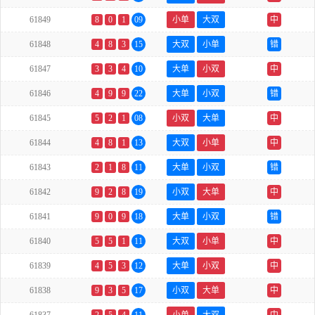
61849
8
0
1
09
小单
大双
中
61848
4
8
3
15
大双
小单
错
61847
3
3
4
10
大单
小双
中
61846
4
9
9
22
大单
小双
错
61845
5
2
1
08
小双
大单
中
61844
4
8
1
13
大双
小单
中
61843
2
1
8
11
大单
小双
错
61842
9
2
8
19
小双
大单
中
61841
9
0
9
18
大单
小双
错
61840
5
5
1
11
大双
小单
中
61839
4
5
3
12
大单
小双
中
61838
9
3
5
17
小双
大单
中