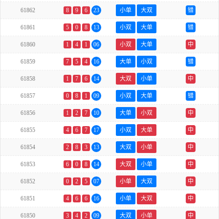
61862
8
9
6
23
小单
大双
错
61861
5
0
8
13
小双
大单
错
61860
1
4
1
06
小双
大单
中
61859
7
5
4
16
大单
小双
错
61858
1
7
6
14
大双
小单
中
61857
0
8
1
09
小双
大单
错
61856
1
2
7
10
大单
小双
中
61855
4
6
7
17
小双
大单
中
61854
2
8
3
13
大双
小单
中
61853
6
0
8
14
大双
小单
中
61852
0
2
5
07
小单
大双
中
61851
4
6
6
16
小单
大双
中
61850
3
4
2
09
大双
小单
中