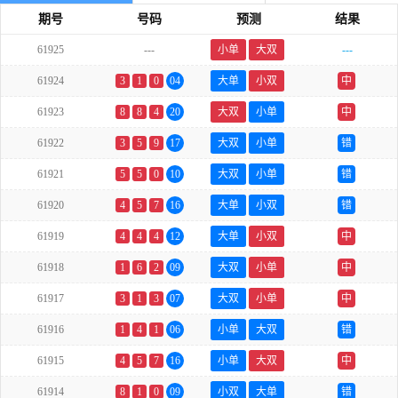
期号
号码
预测
结果
61925
---
小单
大双
---
61924
3
1
0
04
大单
小双
中
61923
8
8
4
20
大双
小单
中
61922
3
5
9
17
大双
小单
错
61921
5
5
0
10
大双
小单
错
61920
4
5
7
16
大单
小双
错
61919
4
4
4
12
大单
小双
中
61918
1
6
2
09
大双
小单
中
61917
3
1
3
07
大双
小单
中
61916
1
4
1
06
小单
大双
错
61915
4
5
7
16
小单
大双
中
61914
8
1
0
09
小双
大单
错