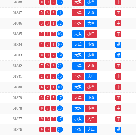
61888
0
9
7
16
大双
小单
中
61887
5
3
3
11
小单
大双
中
61886
3
8
1
12
小双
大单
中
61885
2
1
0
03
大双
小单
中
61884
1
7
1
09
大单
小双
错
61883
9
8
2
19
大双
小单
错
61882
7
9
6
22
小单
大双
中
61881
2
3
5
10
小双
大单
中
61880
6
2
1
09
大双
小单
中
61879
3
7
7
17
大单
小双
中
61878
0
7
6
13
大双
小单
中
61877
9
8
0
17
小双
大单
中
61876
9
9
6
24
小双
大单
错