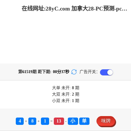
在线网址:28yC.com 加拿大28-PC预测-pc开奖结果预测加拿大|加拿大28预测开奖官网咪牌|飞飞28加拿大在线预测
第
61519
期 距下期:
00
分
37
秒
广告开关：
大单
未开:
8
期
大双
未开:
2
期
小双
未开:
1
期
4
8
1
13
小
单
咪牌
+
+
=
-