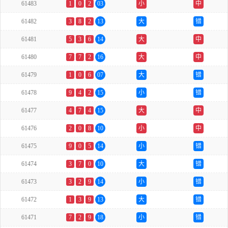
61483
1
0
2
03
小
中
61482
3
8
2
13
大
错
61481
5
3
6
14
大
中
61480
7
7
2
16
大
中
61479
1
0
6
07
大
错
61478
9
4
2
15
小
错
61477
4
7
4
15
大
中
61476
2
0
8
10
小
中
61475
9
0
5
14
小
错
61474
3
7
0
10
大
错
61473
3
2
9
14
小
错
61472
1
3
9
13
大
错
61471
7
2
9
18
小
错