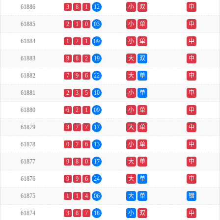
61886
3
8
1
12
小
双
中
61885
2
1
0
03
小
单
中
61884
1
7
1
09
小
单
中
61883
9
8
2
19
大
双
中
61882
7
9
6
22
大
单
中
61881
2
3
5
10
小
单
中
61880
6
2
1
09
小
单
中
61879
3
7
7
17
大
单
中
61878
0
7
6
13
小
单
中
61877
9
8
0
17
大
单
中
61876
9
9
6
24
大
单
中
61875
1
1
4
06
大
单
错
61874
3
8
7
18
小
双
中