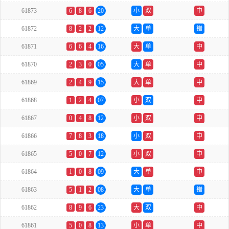
61873
6
8
6
20
小
双
中
61872
8
2
2
12
大
单
错
61871
6
6
4
16
大
单
中
61870
2
3
0
05
大
单
中
61869
2
4
9
15
大
单
中
61868
1
2
4
07
小
双
中
61867
0
4
8
12
小
双
中
61866
7
8
3
18
小
双
中
61865
5
0
7
12
小
双
中
61864
1
0
8
09
大
单
中
61863
5
1
2
08
大
单
错
61862
8
9
6
23
大
双
中
61861
5
0
8
13
小
单
中