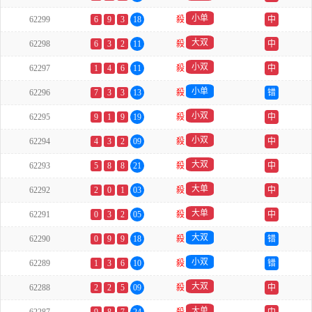
小单
62299
6
9
3
18
殺
中
大双
62298
6
3
2
11
殺
中
小双
62297
1
4
6
11
殺
中
小单
62296
7
3
3
13
殺
错
小双
62295
9
1
9
19
殺
中
小双
62294
4
3
2
09
殺
中
大双
62293
5
8
8
21
殺
中
大单
62292
2
0
1
03
殺
中
大单
62291
0
3
2
05
殺
中
大双
62290
0
9
9
18
殺
错
小双
62289
1
3
6
10
殺
错
大双
62288
2
2
5
09
殺
中
大单