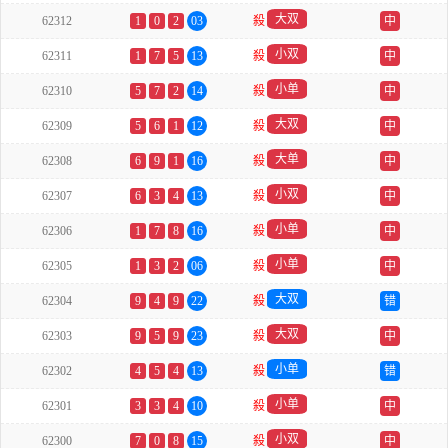
大双
62312
1
0
2
03
殺
中
小双
62311
1
7
5
13
殺
中
小单
62310
5
7
2
14
殺
中
大双
62309
5
6
1
12
殺
中
大单
62308
6
9
1
16
殺
中
小双
62307
6
3
4
13
殺
中
小单
62306
1
7
8
16
殺
中
小单
62305
1
3
2
06
殺
中
大双
62304
9
4
9
22
殺
错
大双
62303
9
5
9
23
殺
中
小单
62302
4
5
4
13
殺
错
小单
62301
3
3
4
10
殺
中
小双
62300
7
0
8
15
殺
中