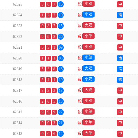
小双
62325
3
6
7
16
殺
中
小双
62324
1
2
7
10
殺
错
大双
62323
0
8
7
15
殺
中
小单
62322
9
9
8
26
殺
中
小双
62321
5
3
1
09
殺
中
小单
62320
1
1
1
03
殺
错
大双
62319
5
3
8
16
殺
错
小双
62318
5
4
1
10
殺
错
大双
62317
7
3
3
13
殺
中
小双
62316
2
6
5
13
殺
中
小单
62315
9
9
9
27
殺
中
小单
62314
9
9
3
21
殺
中
大单
62313
6
0
6
12
殺
中