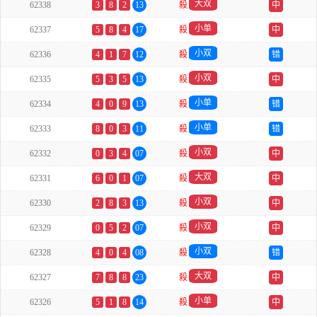
大双
62338
3
8
2
13
殺
中
小单
62337
5
8
4
17
殺
中
小双
62336
4
1
7
12
殺
错
小双
62335
5
3
5
13
殺
中
小单
62334
4
0
9
13
殺
错
小单
62333
8
0
3
11
殺
错
小双
62332
0
3
4
07
殺
中
大双
62331
6
0
1
07
殺
中
小双
62330
2
8
3
13
殺
中
小双
62329
0
5
2
07
殺
中
小双
62328
4
0
4
08
殺
错
大双
62327
7
8
8
23
殺
中
小单
62326
5
1
8
14
殺
中