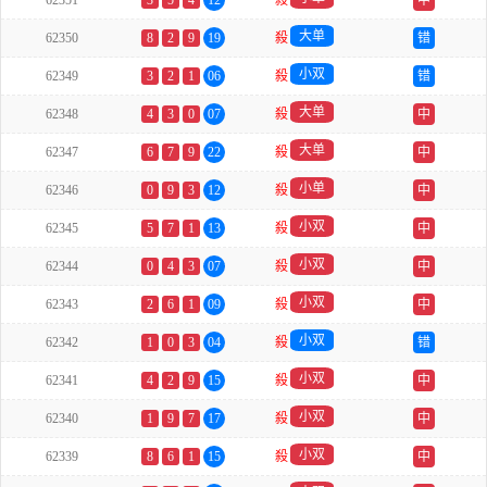
62351
3
5
4
12
殺
中
大单
62350
8
2
9
19
殺
错
小双
62349
3
2
1
06
殺
错
大单
62348
4
3
0
07
殺
中
大单
62347
6
7
9
22
殺
中
小单
62346
0
9
3
12
殺
中
小双
62345
5
7
1
13
殺
中
小双
62344
0
4
3
07
殺
中
小双
62343
2
6
1
09
殺
中
小双
62342
1
0
3
04
殺
错
小双
62341
4
2
9
15
殺
中
小双
62340
1
9
7
17
殺
中
小双
62339
8
6
1
15
殺
中